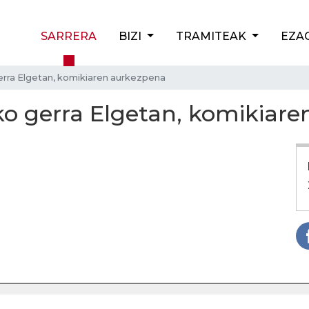
SARRERA
BIZI
TRAMITEAK
EZA
rra Elgetan, komikiaren aurkezpena
o gerra Elgetan, komikiare