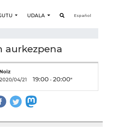
GUTU
UDALA
Español
n aurkezpena
Noiz
19:00
20:00
2020/04/21
-
"