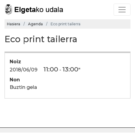
Hasiera
Agenda
Eco print tailerra
Eco print tailerra
Noiz
11:00
13:00
2018/06/09
-
"
Non
Buztin gela