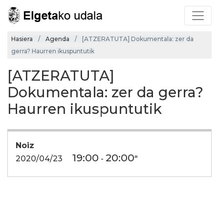
Hasiera
Agenda
[ATZERATUTA] Dokumentala: zer da
gerra? Haurren ikuspuntutik
[ATZERATUTA]
Dokumentala: zer da gerra?
Haurren ikuspuntutik
Noiz
19:00
20:00
2020/04/23
-
"