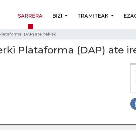
SARRERA
BIZI
TRAMITEAK
EZA
lataforma (DAP) ate irekiak
ki Plataforma (DAP) ate ir