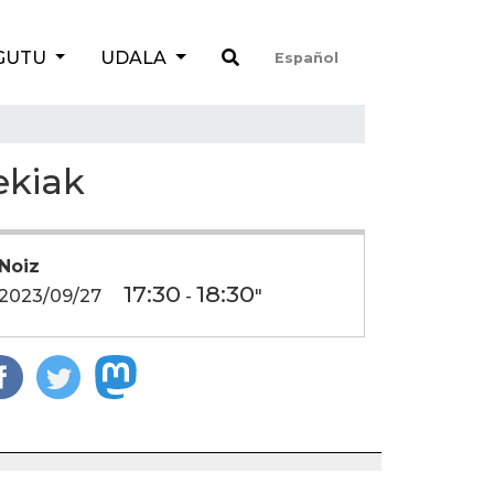
GUTU
UDALA
Español
ekiak
Noiz
17:30
18:30
2023/09/27
-
"