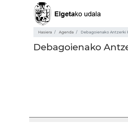
Hasiera
Agenda
Debagoienako Antzerki P
Debagoienako Antzer