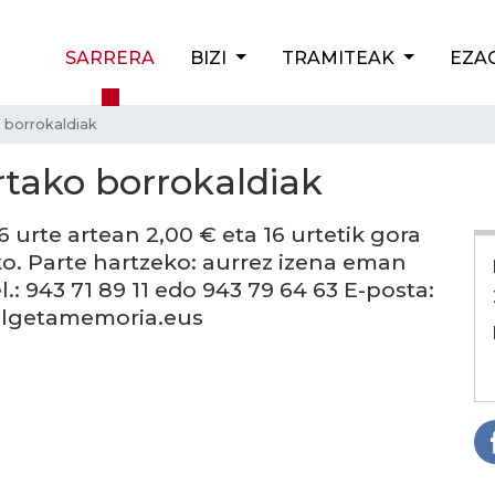
SARRERA
BIZI
TRAMITEAK
EZA
o borrokaldiak
ortako borrokaldiak
6 urte artean 2,00 € eta 16 urtetik gora
ko. Parte hartzeko: aurrez izena eman
l.: 943 71 89 11 edo 943 79 64 63 E-posta:
lgetamemoria.eus