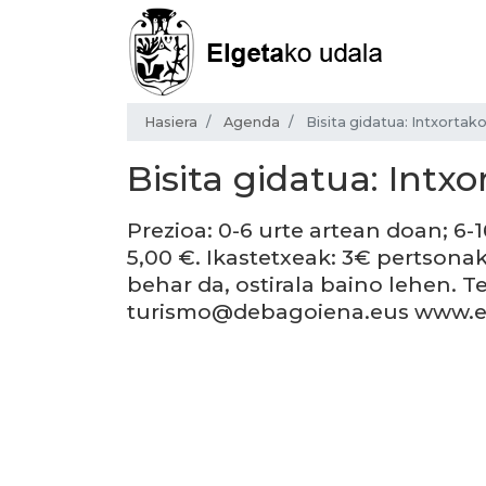
Hasiera
Agenda
Bisita gidatua: Intxortak
Bisita gidatua: Intx
Prezioa: 0-6 urte artean doan; 6-1
5,00 €. Ikastetxeak: 3€ pertsona
behar da, ostirala baino lehen. Te
turismo@debagoiena.eus www.e