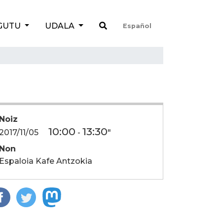
GUTU
UDALA
Español
Noiz
10:00
13:30
2017/11/05
-
"
Non
Espaloia Kafe Antzokia