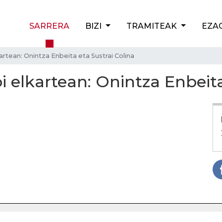
SARRERA
BIZI
TRAMITEAK
EZA
artean: Onintza Enbeita eta Sustrai Colina
i elkartean: Onintza Enbeita