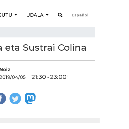
GUTU
UDALA
Español
 eta Sustrai Colina
Noiz
21:30
23:00
2019/04/05
-
"