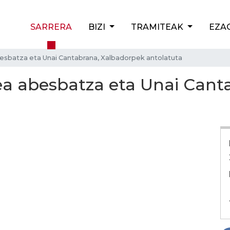
SARRERA
BIZI
TRAMITEAK
EZA
besbatza eta Unai Cantabrana, Xalbadorpek antolatuta
ea abesbatza eta Unai Cant