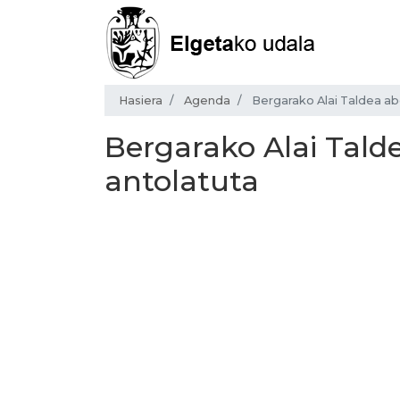
Hasiera
Agenda
Bergarako Alai Taldea a
Bergarako Alai Tald
antolatuta