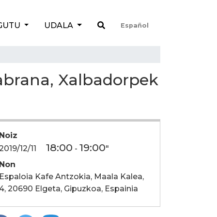
GUTU
UDALA
Español
abrana, Xalbadorpek
Noiz
18:00
19:00
2019/12/11
-
"
Non
Espaloia Kafe Antzokia, Maala Kalea,
4, 20690 Elgeta, Gipuzkoa, Espainia