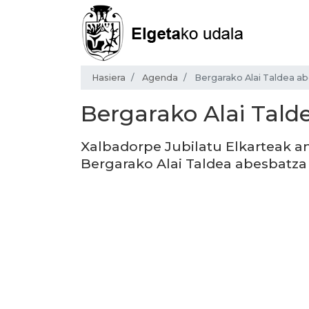
Hasiera
Agenda
Bergarako Alai Taldea a
Bergarako Alai Tald
Xalbadorpe Jubilatu Elkarteak an
Bergarako Alai Taldea abesbatza