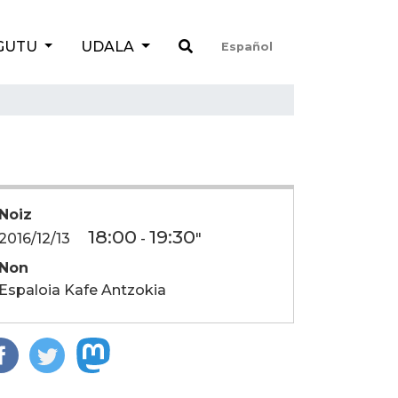
GUTU
UDALA
Español
Noiz
18:00
19:30
2016/12/13
-
"
Non
Espaloia Kafe Antzokia