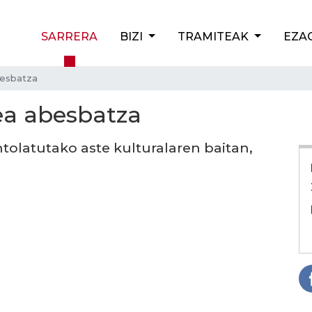
SARRERA
BIZI
TRAMITEAK
EZA
besbatza
ea abesbatza
tolatutako aste kulturalaren baitan,