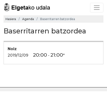
Hasiera
Agenda
Baserritarren batzordea
Baserritarren batzordea
Noiz
20:00
21:00
2019/12/09
-
"