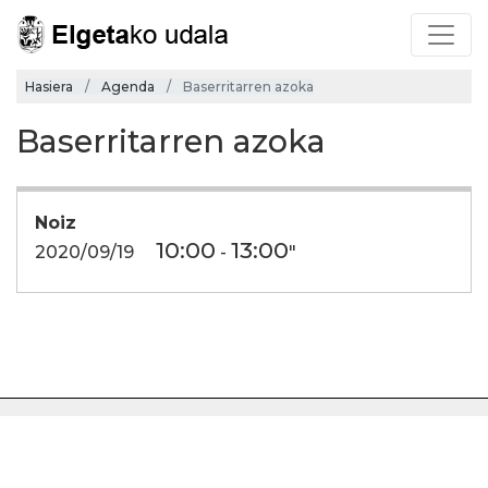
Hasiera
Agenda
Baserritarren azoka
Baserritarren azoka
Noiz
10:00
13:00
2020/09/19
-
"