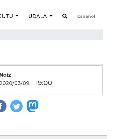
GUTU
UDALA
Español
Noiz
19:00
2020/03/09