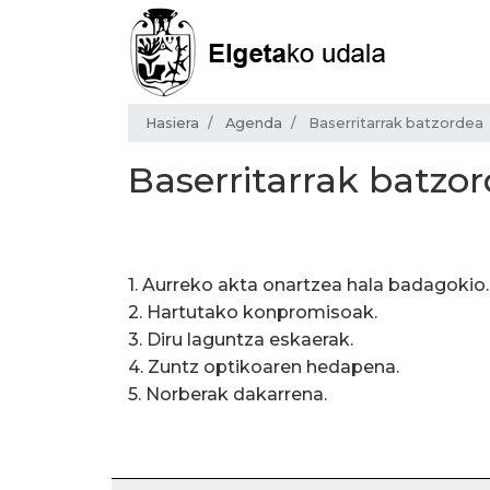
Hasiera
Agenda
Baserritarrak batzordea
Baserritarrak batzo
1. Aurreko akta onartzea hala badagokio.
2. Hartutako konpromisoak.
3. Diru laguntza eskaerak.
4. Zuntz optikoaren hedapena.
5. Norberak dakarrena.