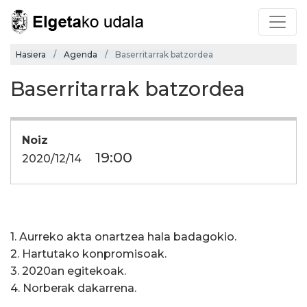
Hasiera
Agenda
Baserritarrak batzordea
Baserritarrak batzordea
Noiz
19:00
2020/12/14
1. Aurreko akta onartzea hala badagokio.
2. Hartutako konpromisoak.
3. 2020an egitekoak.
4. Norberak dakarrena.