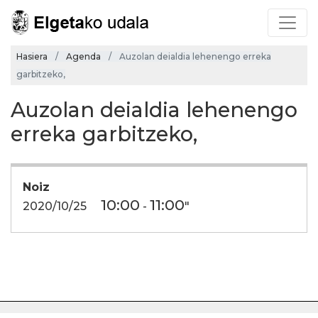
Hasiera
Agenda
Auzolan deialdia lehenengo erreka
garbitzeko,
Auzolan deialdia lehenengo
erreka garbitzeko,
Noiz
10:00
11:00
2020/10/25
-
"