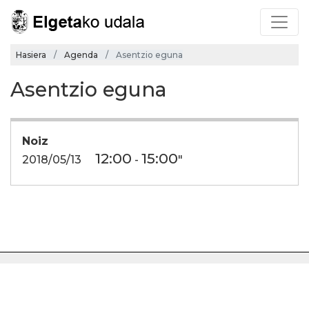
Hasiera
Agenda
Asentzio eguna
Asentzio eguna
Noiz
12:00
15:00
2018/05/13
-
"