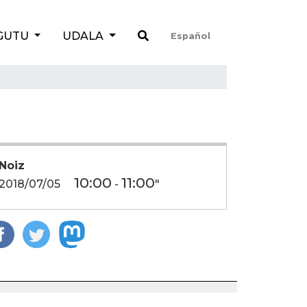
GUTU
UDALA
Español
Noiz
10:00
11:00
2018/07/05
-
"