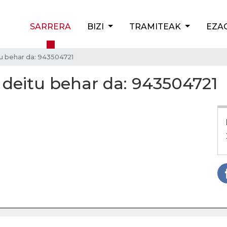
SARRERA
BIZI
TRAMITEAK
EZA
itu behar da: 943504721
ez deitu behar da: 943504721