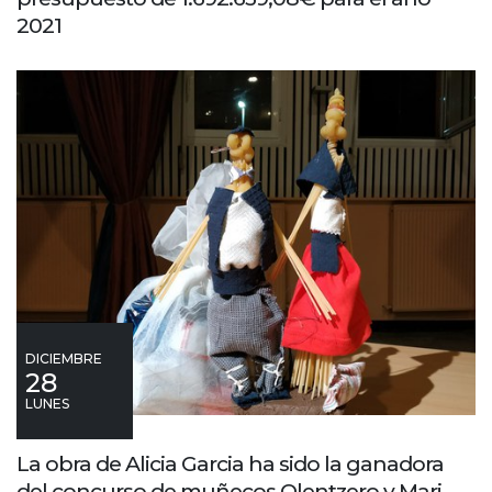
2021
DICIEMBRE
28
LUNES
La obra de Alicia Garcia ha sido la ganadora
del concurso de muñecos Olentzero y Mari