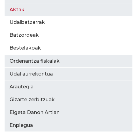
Aktak
Udalbatzarrak
Batzordeak
Bestelakoak
Ordenantza fiskalak
Udal aurrekontua
Arautegia
Gizarte zerbitzuak
Elgeta Danon Artian
Enplegua