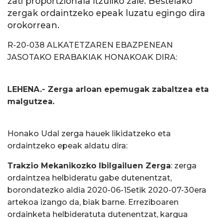
zati proportzionala itzuliko zaie. Bestelako
zergak ordaintzeko epeak luzatu egingo dira
orokorrean.
R-20-038 ALKATETZAREN EBAZPENEAN
JASOTAKO ERABAKIAK HONAKOAK DIRA:
LEHENA.- Zerga arloan epemugak zabaltzea eta
malgutzea.
Honako Udal zerga hauek likidatzeko eta
ordaintzeko epeak aldatu dira:
Trakzio Mekanikozko Ibilgailuen Zerga
: zerga
ordaintzea helbideratu gabe dutenentzat,
borondatezko aldia 2020-06-15etik 2020-07-30era
artekoa izango da, biak barne. Erreziboaren
ordainketa helbideratuta dutenentzat, kargua