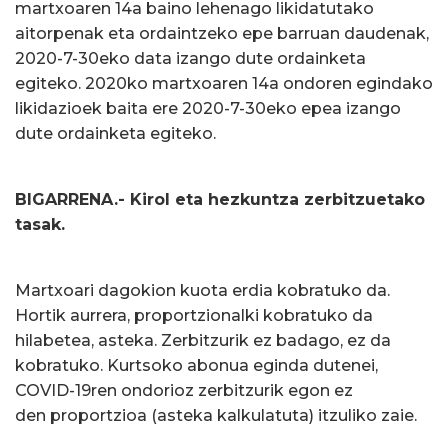
martxoaren 14a baino lehenago likidatutako
aitorpenak eta ordaintzeko epe barruan daudenak,
2020-7-30eko data izango dute ordainketa
egiteko. 2020ko martxoaren 14a ondoren egindako
likidazioek baita ere 2020-7-30eko epea izango
dute ordainketa egiteko.
BIGARRENA.- Kirol eta hezkuntza zerbitzuetako
tasak.
Martxoari dagokion kuota erdia kobratuko da.
Hortik aurrera, proportzionalki kobratuko da
hilabetea, asteka. Zerbitzurik ez badago, ez da
kobratuko. Kurtsoko abonua eginda dutenei,
COVID-19ren ondorioz zerbitzurik egon ez
den proportzioa (asteka kalkulatuta) itzuliko zaie.