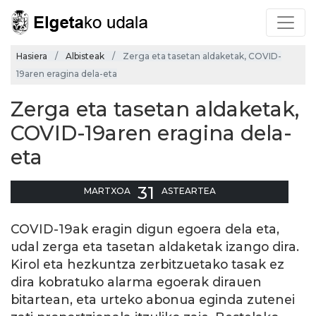
Hasiera
Albisteak
Zerga eta tasetan aldaketak, COVID-
19aren eragina dela-eta
Zerga eta tasetan aldaketak,
COVID-19aren eragina dela-
eta
31
MARTXOA
ASTEARTEA
COVID-19ak eragin digun egoera dela eta,
udal zerga eta tasetan aldaketak izango dira.
Kirol eta hezkuntza zerbitzuetako tasak ez
dira kobratuko alarma egoerak dirauen
bitartean, eta urteko abonua eginda zutenei