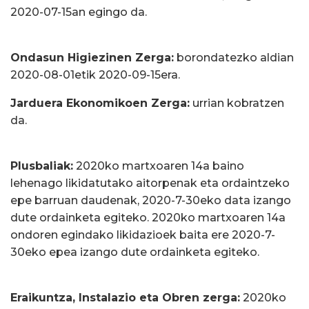
2020-07-15an egingo da.
Ondasun Higiezinen Zerga:
borondatezko aldian
2020-08-01etik 2020-09-15era.
Jarduera Ekonomikoen Zerga:
urrian kobratzen
da.
Plusbaliak:
2020ko martxoaren 14a baino
lehenago likidatutako aitorpenak eta ordaintzeko
epe barruan daudenak, 2020-7-30eko data izango
dute ordainketa egiteko. 2020ko martxoaren 14a
ondoren egindako likidazioek baita ere 2020-7-
30eko epea izango dute ordainketa egiteko.
Eraikuntza, Instalazio eta Obren zerga:
2020ko