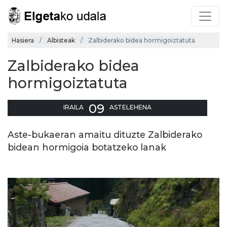
Hasiera
Albisteak
Zalbiderako bidea hormigoiztatuta
Zalbiderako bidea
hormigoiztatuta
09
IRAILA
ASTELEHENA
Aste-bukaeran amaitu dituzte Zalbiderako
bidean hormigoia botatzeko lanak