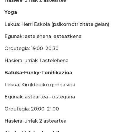
Hasiera: urriak 2 asteartea
Yoga
Lekua: Herri Eskola (psikomotrizitate gelan)
Egunak: astelehena  asteazkena
Ordutegia: 19:00  20:30
Hasiera: urriak 1 astelehena
Batuka-Funky-Tonifikazioa
Lekua: Kiroldegiko gimnasioa
Egunak: asteartea - osteguna
Ordutegia: 20:00  21:00
Hasiera: urriak 2 asteartea