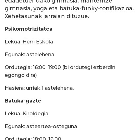
edadetuendako gimnasia, mantentze
gimnasia, yoga eta batuka-funky-tonifikazioa.
Xehetasunak jarraian dituzue.
Psikomotrizitatea
Lekua: Herri Eskola
Egunak: astelehena
Ordutegia: 16:00  19:00 (bi ordutegi ezberdin
egongo dira)
Hasiera: urriak 1 astelehena.
Batuka-gazte
Lekua: Kiroldegia
Egunak: asteartea-osteguna
Ordutegia: 18:00  19:00