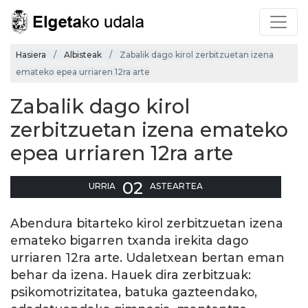
Hasiera
Albisteak
Zabalik dago kirol zerbitzuetan izena
emateko epea urriaren 12ra arte
Zabalik dago kirol
zerbitzuetan izena emateko
epea urriaren 12ra arte
02
URRIA
ASTEARTEA
Abendura bitarteko kirol zerbitzuetan izena
emateko bigarren txanda irekita dago
urriaren 12ra arte. Udaletxean bertan eman
behar da izena. Hauek dira zerbitzuak:
psikomotrizitatea, batuka gazteendako,