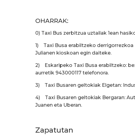
OHARRAK:
0) Taxi Bus zerbitzua uztailak 1ean hasi
1) Taxi Busa erabiltzeko derrigorrezkoa 
Julianen kioskoan egin daiteke.
2) Eskaripeko Taxi Busa erabiltzeko: be
aurretik 943000117 telefonora.
3) Taxi Busaren geltokiak Elgetan: Indu
4) Taxi Busaren geltokiak Bergaran: Aut
Juanen eta Uberan.
Zapatutan