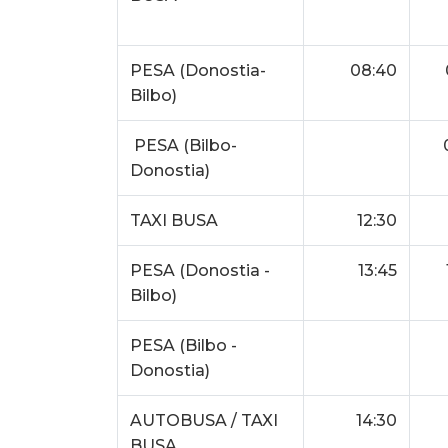
PESA (Donostia-
08:40
Bilbo)
PESA (Bilbo-
Donostia)
TAXI BUSA
12:30
PESA (Donostia -
13:45
Bilbo)
PESA (Bilbo -
Donostia)
AUTOBUSA / TAXI
14:30
BUSA