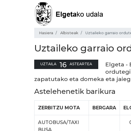
Hasiera
Albisteak
Uztaileko garraio ordut
Uztaileko garraio or
16
Elgeta -
UZTAILA
ASTEARTEA
ordutegi
zapatutako eta domeka eta jaie
Astelehenetik barikura
ZERBITZU MOTA
BERGARA
EL
AUTOBUSA/TAXI
BUSA