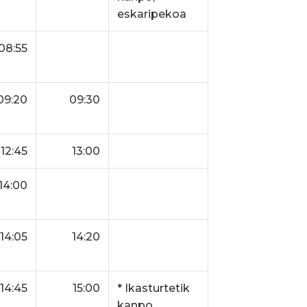
eskaripekoa
08:55
09:20
09:30
12:45
13:00
14:00
14:05
14:20
14:45
15:00
* Ikasturtetik
kanpo,