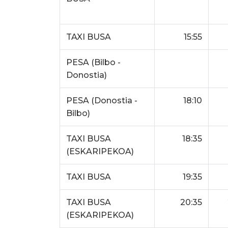
TAXI BUSA
15:55
PESA (Bilbo -
Donostia)
PESA (Donostia -
18:10
Bilbo)
TAXI BUSA
18:35
(ESKARIPEKOA)
TAXI BUSA
19:35
TAXI BUSA
20:35
(ESKARIPEKOA)