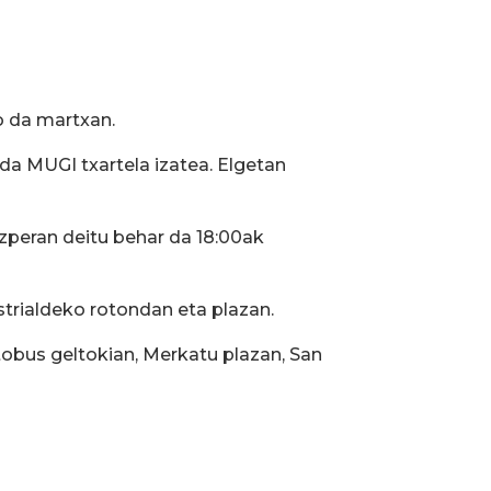
ko da martxan.
da MUGI txartela izatea. Elgetan
zperan deitu behar da 18:00ak
strialdeko rotondan eta plazan.
obus geltokian, Merkatu plazan, San