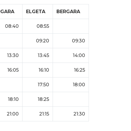
RGARA
ELGETA
BERGARA
08:40
08:55
09:20
09:30
13:30
13:45
14:00
16:05
16:10
16:25
17:50
18:00
18:10
18:25
21:00
21:15
21:30