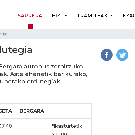
SARRERA
BIZI
TRAMITEAK
EZA
egia
dutegia
 Bergara autobus zerbitzuko
ak. Astelehenetik barikurako,
gunetako ordutegiak.
GETA
BERGARA
07:40
*Ikasturtetik
kanpo,