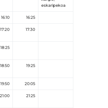
eskaripekoa
16:10
16:25
17:20
17:30
18:25
18:50
19:25
19:50
20:05
21:00
21:25