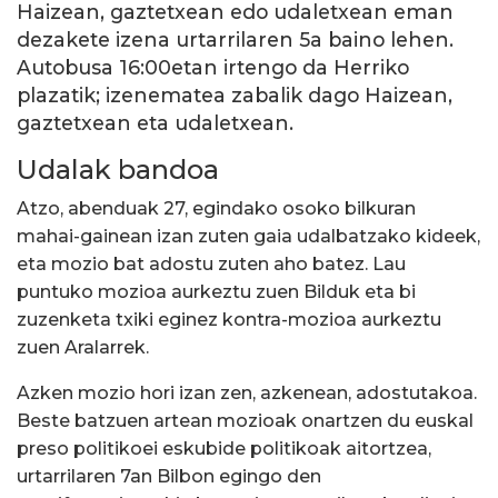
Haizean, gaztetxean edo udaletxean eman
dezakete izena urtarrilaren 5a baino lehen.
Autobusa 16:00etan irtengo da Herriko
plazatik; izenematea zabalik dago Haizean,
gaztetxean eta udaletxean.
Udalak bandoa
Atzo, abenduak 27, egindako osoko bilkuran
mahai-gainean izan zuten gaia udalbatzako kideek,
eta mozio bat adostu zuten aho batez. Lau
puntuko mozioa aurkeztu zuen Bilduk eta bi
zuzenketa txiki eginez kontra-mozioa aurkeztu
zuen Aralarrek.
Azken mozio hori izan zen, azkenean, adostutakoa.
Beste batzuen artean mozioak onartzen du euskal
preso politikoei eskubide politikoak aitortzea,
urtarrilaren 7an Bilbon egingo den