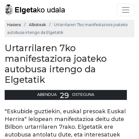
Hasiera
Albisteak
Urtarrilaren 7ko manifestaziora joateko
autobusa irtengo da Elgetatik
Urtarrilaren 7ko
manifestaziora joateko
autobusa irtengo da
Elgetatik
29
ABENDUA
OSTEGUNA
"Eskubide guztiekin, euskal presoak Euskal
Herrira" lelopean manifestazioa deitu dute
Bilbon urtarrilaren 7rako. Elgetatik ere
autobusa antolatu dute, eta interesatuek