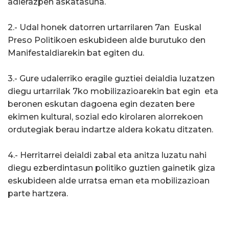
adierazpen askatasuna.
2.- Udal honek datorren urtarrilaren 7an Euskal
Preso Politikoen eskubideen alde burutuko den
Manifestaldiarekin bat egiten du.
3.- Gure udalerriko eragile guztiei deialdia luzatzen
diegu urtarrilak 7ko mobilizazioarekin bat egin eta
beronen eskutan dagoena egin dezaten bere
ekimen kultural, sozial edo kirolaren alorrekoen
ordutegiak berau indartze aldera kokatu ditzaten.
4.- Herritarrei deialdi zabal eta anitza luzatu nahi
diegu ezberdintasun politiko guztien gainetik giza
eskubideen alde urratsa eman eta mobilizazioan
parte hartzera.