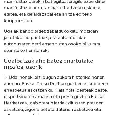
manifestazioarekin bat egitea, eragile ezberdinei
manifestazio horretan parte-hartzeko eskaera
egitea, eta deialdi zabal eta anitza egiteko
konpromisoa.
Udalak bando bidez zabalduko ditu mozioan
jasotako lau puntuak, eta antolatutako
autobusaren berri eman zuten osoko bilkurara
etorritako herritarrek.
Udalbatzak aho batez onartutako
mozioa, osorik
1.- Udal honek, bizi dugun aukera historiko honen
aurrean, Euskal Preso Politiko guztien eskubideen
errespetua eskatzen du. Hala nola, besteak beste,
dispertsioaren amaiera eta preso guztien Euskal
Herriratzea, gaixotasun larriak dituzten presoen
askatzea, zigorra beteta dutenen askatzea eta