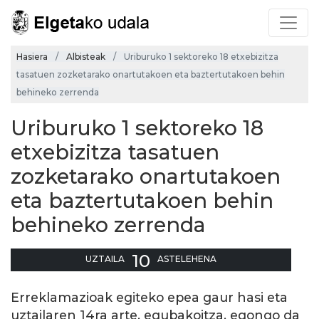
Hasiera
Albisteak
Uriburuko 1 sektoreko 18 etxebizitza
tasatuen zozketarako onartutakoen eta baztertutakoen behin
behineko zerrenda
Uriburuko 1 sektoreko 18
etxebizitza tasatuen
zozketarako onartutakoen
eta baztertutakoen behin
behineko zerrenda
10
UZTAILA
ASTELEHENA
Erreklamazioak egiteko epea gaur hasi eta
uztailaren 14ra arte, egubakoitza, egongo da