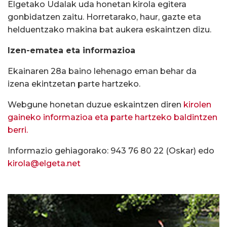
Elgetako Udalak uda honetan kirola egitera
gonbidatzen zaitu. Horretarako, haur, gazte eta
helduentzako makina bat aukera eskaintzen dizu.
Izen-ematea eta informazioa
Ekainaren 28a baino lehenago eman behar da
izena ekintzetan parte hartzeko.
Webgune honetan duzue eskaintzen diren
kirolen
gaineko informazioa eta parte hartzeko baldintzen
berri.
Informazio gehiagorako: 943 76 80 22 (Oskar) edo
kirola@elgeta.net