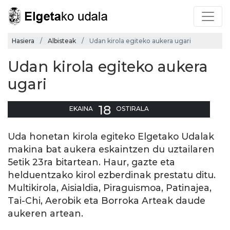
Hasiera
Albisteak
Udan kirola egiteko aukera ugari
Udan kirola egiteko aukera
ugari
18
EKAINA
OSTIRALA
Uda honetan kirola egiteko Elgetako Udalak
makina bat aukera eskaintzen du uztailaren
5etik 23ra bitartean. Haur, gazte eta
helduentzako kirol ezberdinak prestatu ditu.
Multikirola, Aisialdia, Piraguismoa, Patinajea,
Tai-Chi, Aerobik eta Borroka Arteak daude
aukeren artean.