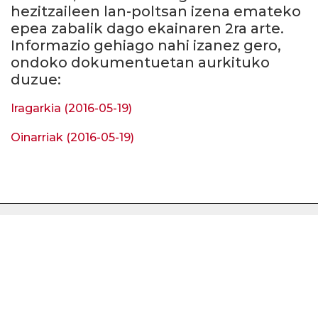
hezitzaileen lan-poltsan izena emateko
epea zabalik dago ekainaren 2ra arte.
Informazio gehiago nahi izanez gero,
ondoko dokumentuetan aurkituko
duzue:
Iragarkia (2016-05-19)
Oinarriak
(2016-05-19)