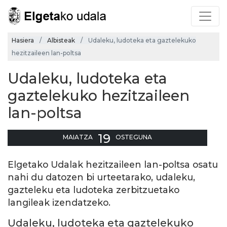
Hasiera
Albisteak
Udaleku, ludoteka eta gaztelekuko
hezitzaileen lan-poltsa
Udaleku, ludoteka eta
gaztelekuko hezitzaileen
lan-poltsa
19
MAIATZA
OSTEGUNA
Elgetako Udalak hezitzaileen lan-poltsa osatu
nahi du datozen bi urteetarako, udaleku,
gazteleku eta ludoteka zerbitzuetako
langileak izendatzeko.
Udaleku, ludoteka eta gaztelekuko