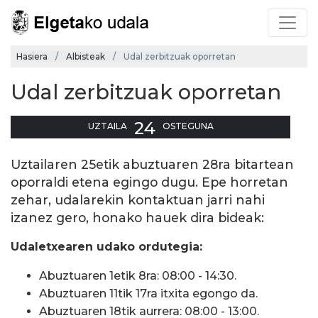
Hasiera
Albisteak
Udal zerbitzuak oporretan
Udal zerbitzuak oporretan
24
UZTAILA
OSTEGUNA
Uztailaren 25etik abuztuaren 28ra bitartean
oporraldi etena egingo dugu. Epe horretan
zehar, udalarekin kontaktuan jarri nahi
izanez gero, honako hauek dira bideak:
Udaletxearen udako ordutegia:
Abuztuaren 1etik 8ra: 08:00 - 14:30.
Abuztuaren 11tik 17ra itxita egongo da.
Abuztuaren 18tik aurrera: 08:00 - 13:00.