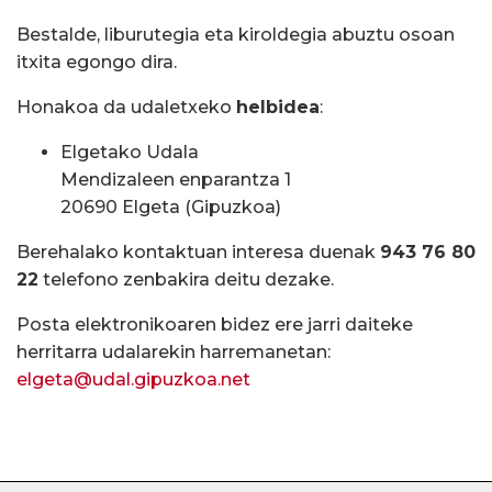
Bestalde, liburutegia eta kiroldegia abuztu osoan
itxita egongo dira.
Honakoa da udaletxeko
helbidea
:
Elgetako Udala
Mendizaleen enparantza 1
20690 Elgeta (Gipuzkoa)
Berehalako kontaktuan interesa duenak
943 76 80
22
telefono zenbakira deitu dezake.
Posta elektronikoaren bidez ere jarri daiteke
herritarra udalarekin harremanetan:
elgeta@udal.gipuzkoa.net