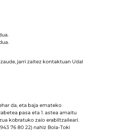
dua.
dua.
zaude, jarri zaitez kontaktuan Udal
behar da, eta baja emateko
labetea pasa eta 1. astea amaitu
zua kobratuko zaio erabiltzaileari.
 943 76 80 22) nahiz Bola-Toki