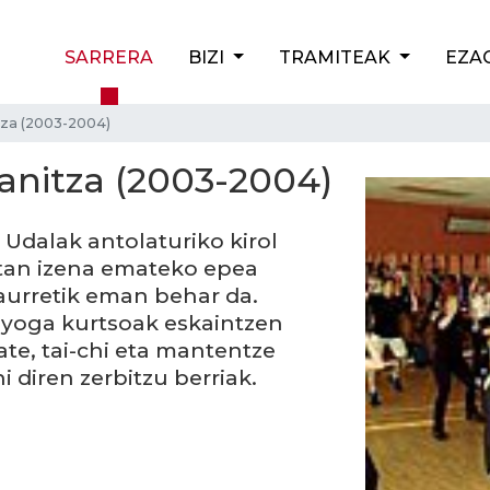
SARRERA
BIZI
TRAMITEAK
EZA
itza (2003-2004)
 anitza (2003-2004)
 Udalak antolaturiko kirol
tan izena emateko epea
 aurretik eman behar da.
 yoga kurtsoak eskaintzen
ate, tai-chi eta mantentze
i diren zerbitzu berriak.