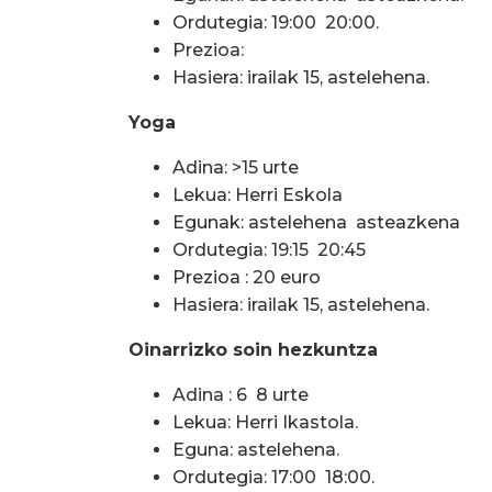
Ordutegia: 19:00  20:00.
Prezioa:
Hasiera: irailak 15, astelehena.
Yoga
Adina: >15 urte
Lekua: Herri Eskola
Egunak: astelehena  asteazkena
Ordutegia: 19:15  20:45
Prezioa : 20 euro
Hasiera: irailak 15, astelehena.
Oinarrizko soin hezkuntza
Adina : 6  8 urte
Lekua: Herri Ikastola.
Eguna: astelehena.
Ordutegia: 17:00  18:00.