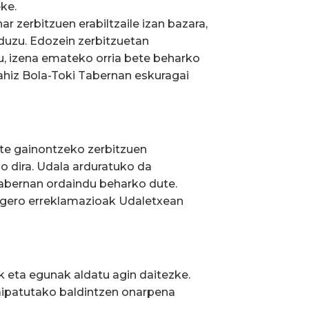
ke.
r zerbitzuen erabiltzaile izan bazara,
duzu. Edozein zerbitzuetan
, izena emateko orria bete beharko
nahiz Bola-Toki Tabernan eskuragai
te gainontzeko zerbitzuen
o dira. Udala arduratuko da
tabernan ordaindu beharko dute.
 gero erreklamazioak Udaletxean
ak eta egunak aldatu agin daitezke.
ipatutako baldintzen onarpena