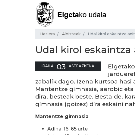
Hasiera
Albisteak
Udal kirol eskaintza an
Udal kirol eskaintza
03
Elgetako
IRAILA
ASTEAZKENA
jarduere
zabalik dago. Izena kurtsoa hasi
Mantentze gimnasia, aerobic eta
dira, besteak beste. Bestalde, kar
gimnasia (goizez) dira eskaini nah
Mantentze gimnasia
Adina: 16  65 urte