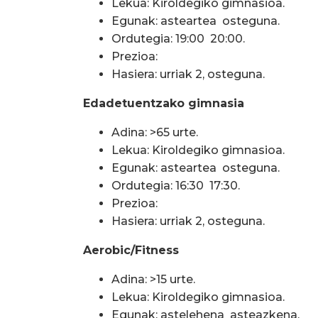
Lekua: Kiroldegiko gimnasioa.
Egunak: asteartea  osteguna.
Ordutegia: 19:00  20:00.
Prezioa:
Hasiera: urriak 2, osteguna.
Edadetuentzako gimnasia
Adina: >65 urte.
Lekua: Kiroldegiko gimnasioa.
Egunak: asteartea  osteguna.
Ordutegia: 16:30  17:30.
Prezioa:
Hasiera: urriak 2, osteguna.
Aerobic/Fitness
Adina: >15 urte.
Lekua: Kiroldegiko gimnasioa.
Egunak: astelehena  asteazkena.