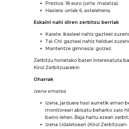
Prezioa: 18 euro (urria  maiatza).
Hasiera: urriak 6, astelehena.
Eskaini nahi diren zerbitzu berriak
Karate: ikasleei nahiz gazteei zuzen
Tai-Chi: gazteei nahiz helduei zuzen
Mantentze gimnasia: goizez.
Zerbitzu horietako baten interesatuta ba
Kirol Zerbitzuarekin
Oharrak
Izena ematea
Izena, jarduera hasi aurretik eman 
monitoreari abisatu beharko zaio hi
baino lehen. Baja hartu ezean zerbit
Izena Udaletxean (Kirol Zerbitzuan-