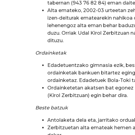
tabernan (943 76 82 84) eman daite
Alta emateko, 2002-03 urteetan zeha
izen-deiturak ematearekin nahikoa 
lehenengoz alta eman behar baduzu
duzu. Orriak Udal Kirol Zerbitzuan 
dituzu.
Ordainketak
Edadetuentzako gimnasia ezik, bes
ordainketak bankuen bitartez eging
ordainketaz. Edadetuek Bola-Toki 
Ordainketetan akatsen bat egonez
(Kirol Zerbitzuan) egin behar dira.
Beste batzuk
Antolaketa dela eta, jarritako ordu
Zerbitzuetan alta emateak hemen a