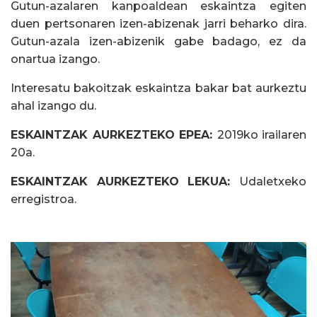
Gutun-azalaren kanpoaldean eskaintza egiten
duen pertsonaren izen-abizenak jarri beharko dira.
Gutun-azala izen-abizenik gabe badago, ez da
onartua izango.
Interesatu bakoitzak eskaintza bakar bat aurkeztu
ahal izango du.
ESKAINTZAK AURKEZTEKO EPEA:
2019ko irailaren
20a.
ESKAINTZAK AURKEZTEKO LEKUA:
Udaletxeko
erregistroa.