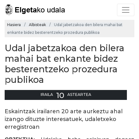
Hasiera
Albisteak
Udal jabetzakoa den bilera mahai bat
enkante bidez besterentzeko prozedura publikoa
Udal jabetzakoa den bilera
mahai bat enkante bidez
besterentzeko prozedura
publikoa
10
IRAILA
ASTEARTEA
Eskaintzak irailaren 20 arte aurkeztu ahal
izango dituzte interesatuek, udaletxeko
erregistroan