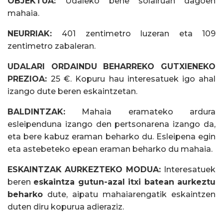
OBJEKTUA:
Udaleko behe solairuan dagoen
mahaia.
NEURRIAK:
401 zentimetro luzeran eta 109
zentimetro zabaleran.
UDALARI ORDAINDU BEHARREKO GUTXIENEKO
PREZIOA:
25 €. Kopuru hau interesatuek igo ahal
izango dute beren eskaintzetan.
BALDINTZAK:
Mahaia eramateko ardura
esleipenduna izango den pertsonarena izango da,
eta bere kabuz eraman beharko du. Esleipena egin
eta astebeteko epean eraman beharko du mahaia.
ESKAINTZAK AURKEZTEKO MODUA:
Interesatuek
beren
eskaintza gutun-azal itxi batean aurkeztu
beharko
dute, aipatu mahaiarengatik eskaintzen
duten diru kopurua adieraziz.