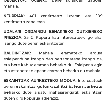
OBJEKTUA:
Udaleko behe solairuan dagoen
mahaia.
NEURRIAK:
401 zentimetro luzeran eta 109
zentimetro zabaleran.
UDALARI ORDAINDU BEHARREKO GUTXIENEKO
PREZIOA:
25 €. Kopuru hau interesatuek igo ahal
izango dute beren eskaintzetan.
BALDINTZAK:
Mahaia eramateko ardura
esleipenduna izango den pertsonarena izango da,
eta bere kabuz eraman beharko du. Esleipena egin
eta astebeteko epean eraman beharko du mahaia.
ESKAINTZAK AURKEZTEKO MODUA:
Interesatuek
beren
eskaintza gutun-azal itxi batean aurkeztu
beharko
dute, aipatu mahaiarengatik eskaintzen
duten diru kopurua adieraziz.