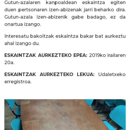
Gutun-azalaren kanpoaldean eskaintza egiten
duen pertsonaren izen-abizenak jarri beharko dira.
Gutun-azala izen-abizenik gabe badago, ez da
onartua izango.
Interesatu bakoitzak eskaintza bakar bat aurkeztu
ahal izango du.
ESKAINTZAK AURKEZTEKO EPEA:
2019ko irailaren
20a.
ESKAINTZAK AURKEZTEKO LEKUA:
Udaletxeko
erregistroa.