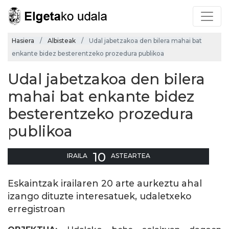
Hasiera
Albisteak
Udal jabetzakoa den bilera mahai bat
enkante bidez besterentzeko prozedura publikoa
Udal jabetzakoa den bilera
mahai bat enkante bidez
besterentzeko prozedura
publikoa
10
IRAILA
ASTEARTEA
Eskaintzak irailaren 20 arte aurkeztu ahal
izango dituzte interesatuek, udaletxeko
erregistroan