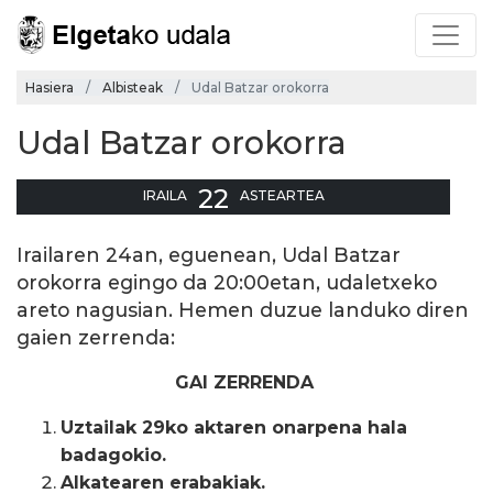
Hasiera
Albisteak
Udal Batzar orokorra
Udal Batzar orokorra
22
IRAILA
ASTEARTEA
Irailaren 24an, eguenean, Udal Batzar
orokorra egingo da 20:00etan, udaletxeko
areto nagusian. Hemen duzue landuko diren
gaien zerrenda:
GAI ZERRENDA
Uztailak 29ko aktaren onarpena hala
badagokio.
Alkatearen erabakiak.