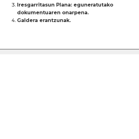
Iresgarritasun Plana: eguneratutako
dokumentuaren onarpena.
Galdera erantzunak.