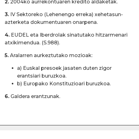
2.
2004ko aurrekontuaren kredito aldaketak.
3.
IV Sektoreko (Lehenengo erreka) xehetasun-
azterketa dokumentuaren onarpena.
4.
EUDEL eta Iberdrolak sinatutako hitzarmenari
atxikimendua. (S.988).
5.
Aralarren aurkeztutako mozioak:
a) Euskal presoek jasaten duten zigor
erantsiari buruzkoa.
b) Europako Konstituzioari buruzkoa.
6.
Galdera erantzunak.