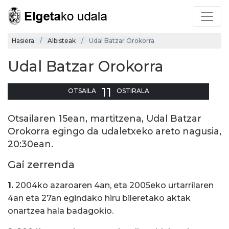
Hasiera
Albisteak
Udal Batzar Orokorra
Udal Batzar Orokorra
11
OTSAILA
OSTIRALA
Otsailaren 15ean, martitzena, Udal Batzar
Orokorra egingo da udaletxeko areto nagusia,
20:30ean.
Gai zerrenda
1.
2004ko azaroaren 4an, eta 2005eko urtarrilaren
4an eta 27an egindako hiru bileretako aktak
onartzea hala badagokio.