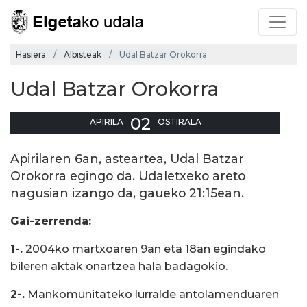
Hasiera
Albisteak
Udal Batzar Orokorra
Udal Batzar Orokorra
02
APIRILA
OSTIRALA
Apirilaren 6an, asteartea, Udal Batzar
Orokorra egingo da. Udaletxeko areto
nagusian izango da, gaueko 21:15ean.
Gai-zerrenda:
1-.
2004ko martxoaren 9an eta 18an egindako
bileren aktak onartzea hala badagokio.
2-.
Mankomunitateko lurralde antolamenduaren