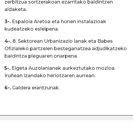
zerbitzua sortzerakoan ezarritako baldintzen
aldaketa.
3-.
Espaloia Aretoa eta honen instalazioak
kudeatzeko esleipena.
4-.
8. Sektorean Urbanizazio lanak eta Babes
Ofizialeko partzelen besteganatzea adjudikatzeko
baldintza pleguaren onarpena.
5-.
Elgeta Auzolanianek aurkeztutako mozioa
Iruñean izandako heriotzaren aurrean.
6-.
Galdera erantzunak.