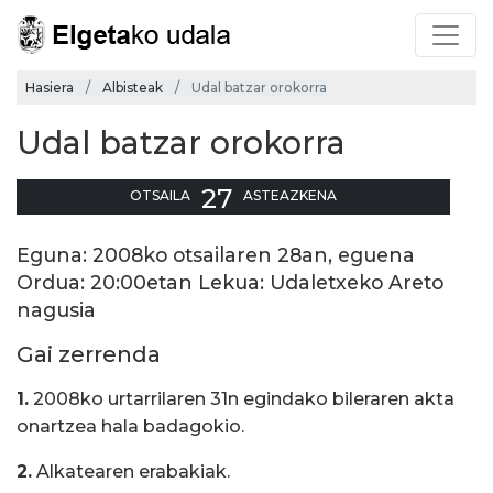
Hasiera
Albisteak
Udal batzar orokorra
Udal batzar orokorra
27
OTSAILA
ASTEAZKENA
Eguna: 2008ko otsailaren 28an, eguena
Ordua: 20:00etan Lekua: Udaletxeko Areto
nagusia
Gai zerrenda
1.
2008ko urtarrilaren 31n egindako bileraren akta
onartzea hala badagokio.
2.
Alkatearen erabakiak.