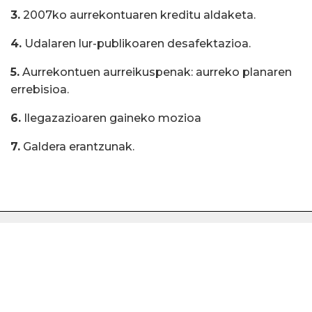
3.
2007ko aurrekontuaren kreditu aldaketa.
4.
Udalaren lur-publikoaren desafektazioa.
5.
Aurrekontuen aurreikuspenak: aurreko planaren
errebisioa.
6.
Ilegazazioaren gaineko mozioa
7.
Galdera erantzunak.