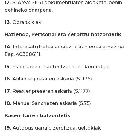
12.
8. Area: PERI dokumentuaren aldaketa: behin
behineko onarpena.
13.
Obra txikiak.
Hazienda, Pertsonal eta Zerbitzu batzordetik
14.
Interesatu batek aurkeztutako erreklamazioa
Esp. 403886111.
15.
Estintoreen mantentze-lanen kontratua.
16.
Afilan enpresaren eskaria (S.1176)
17.
Reax enpresaren eskaria (S.1177)
18.
Manuel Sanchezen eskaria (S.75)
Baserritarren batzordetik
19.
Autobus garraio zerbitzua: geltokiak