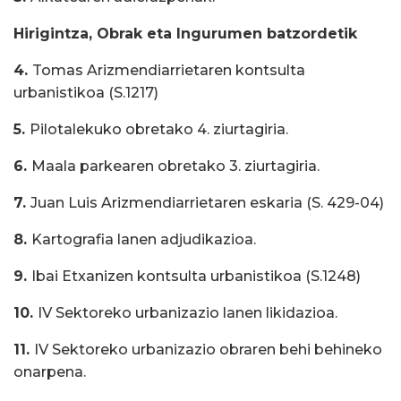
Hirigintza, Obrak eta Ingurumen batzordetik
4.
Tomas Arizmendiarrietaren kontsulta
urbanistikoa (S.1217)
5.
Pilotalekuko obretako 4. ziurtagiria.
6.
Maala parkearen obretako 3. ziurtagiria.
7.
Juan Luis Arizmendiarrietaren eskaria (S. 429-04)
8.
Kartografia lanen adjudikazioa.
9.
Ibai Etxanizen kontsulta urbanistikoa (S.1248)
10.
IV Sektoreko urbanizazio lanen likidazioa.
11.
IV Sektoreko urbanizazio obraren behi behineko
onarpena.