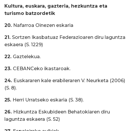
Kultura, euskara, gazteria, hezkuntza eta
turismo batzordetik
20.
Nafarroa Oinezen eskaria
21.
Sortzen Ikasbatuaz Federazioaren diru laguntza
eskaera (S. 1229)
22.
Gaztelekua.
23.
CEBANCeko ikastaroak.
24.
Euskararen kale erabileraren V. Neurketa (2006)
(S. 8).
25.
Herri Urratseko eskaria (S. 38).
26.
Hizkuntza Eskubideen Behatokiaren diru
laguntza eskaera (S. 52)