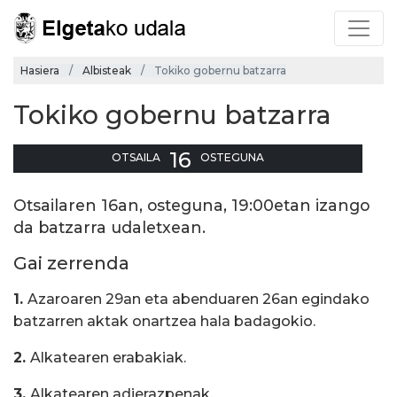
Hasiera
Albisteak
Tokiko gobernu batzarra
Tokiko gobernu batzarra
16
OTSAILA
OSTEGUNA
Otsailaren 16an, osteguna, 19:00etan izango
da batzarra udaletxean.
Gai zerrenda
1.
Azaroaren 29an eta abenduaren 26an egindako
batzarren aktak onartzea hala badagokio.
2.
Alkatearen erabakiak.
3.
Alkatearen adierazpenak.