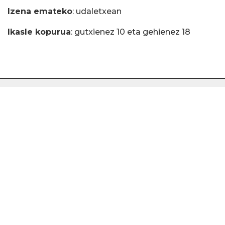
Izena emateko
: udaletxean
Ikasle kopurua
: gutxienez 10 eta gehienez 18