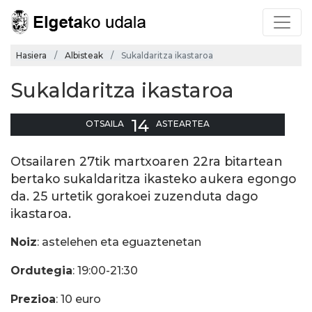
Hasiera
Albisteak
Sukaldaritza ikastaroa
Sukaldaritza ikastaroa
14
OTSAILA
ASTEARTEA
Otsailaren 27tik martxoaren 22ra bitartean
bertako sukaldaritza ikasteko aukera egongo
da. 25 urtetik gorakoei zuzenduta dago
ikastaroa.
Noiz
: astelehen eta eguaztenetan
Ordutegia
: 19:00-21:30
Prezioa
: 10 euro