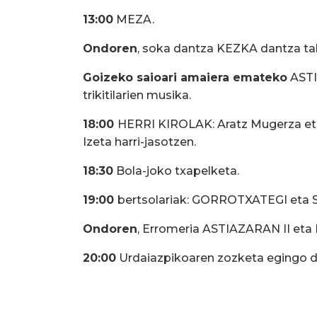
13:00
MEZA.
Ondoren
, soka dantza KEZKA dantza tal
Goizeko saioari amaiera emateko
ASTI
trikitilarien musika.
18:00
HERRI KIROLAK: Aratz Mugerza eta
Izeta harri-jasotzen.
18:30
Bola-joko txapelketa.
19:00
bertsolariak: GORROTXATEGI eta
Ondoren
, Erromeria ASTIAZARAN II eta 
20:00
Urdaiazpikoaren zozketa egingo d