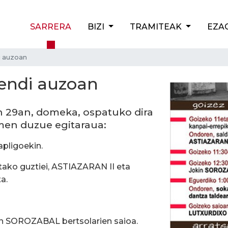
SARRERA
BIZI
TRAMITEAK
EZA
i auzoan
mendi auzoan
n 29an, domeka, ospatuko dira
men duzue egitaraua:
apligoekin.
utako guztiei, ASTIAZARAN II eta
ta.
n SOROZABAL bertsolarien saioa.