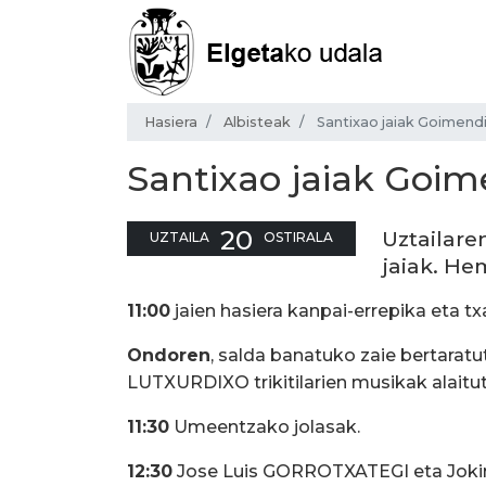
Hasiera
Albisteak
Santixao jaiak Goimend
Santixao jaiak Goi
20
Uztailare
UZTAILA
OSTIRALA
jaiak. He
11:00
jaien hasiera kanpai-errepika eta tx
Ondoren
, salda banatuko zaie bertarat
LUTXURDIXO trikitilarien musikak alaitu
11:30
Umeentzako jolasak.
12:30
Jose Luis GORROTXATEGI eta Joki