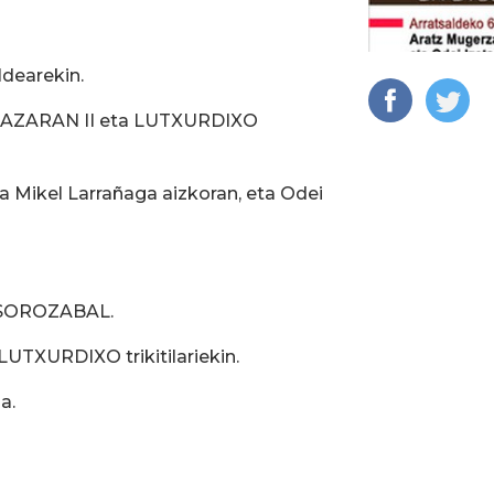
dearekin.
AZARAN II eta LUTXURDIXO
 Mikel Larrañaga aizkoran, eta Odei
 SOROZABAL.
LUTXURDIXO trikitilariekin.
a.