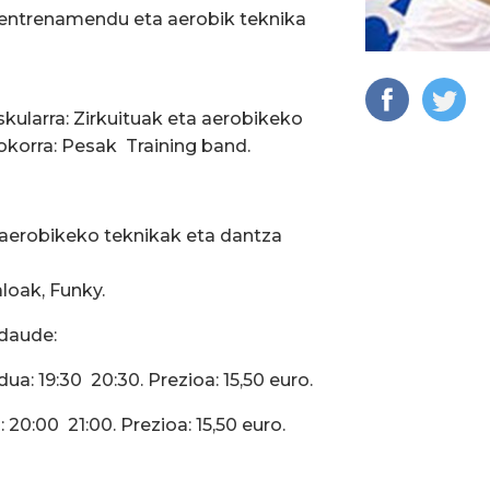
a entrenamendu eta aerobik teknika
askularra: Zirkuituak eta aerobikeko
okorra: Pesak  Training band.
a aerobikeko teknikak eta dantza
loak, Funky.
 daude:
a: 19:30  20:30. Prezioa: 15,50 euro.
0:00  21:00. Prezioa: 15,50 euro.