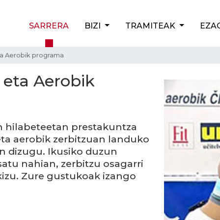
SARRERA
BIZI
TRAMITEAK
EZA
ta Aerobik programa
 eta Aerobik
 hilabeteetan prestakuntza
 eta aerobik zerbitzuan landuko
 dizugu. Ikusiko duzun
tu nahian, zerbitzu osagarri
kizu. Zure gustukoak izango