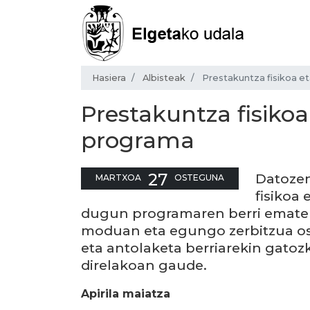
Hasiera
Albisteak
Prestakuntza fisikoa e
Prestakuntza fisikoa
programa
27
Datozen
MARTXOA
OSTEGUNA
fisikoa
dugun programaren berri ematen
moduan eta egungo zerbitzua osa
eta antolaketa berriarekin gatoz
direlakoan gaude.
Apirila maiatza