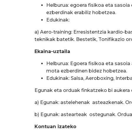
Helburua: egoera fisikoa eta sasoi
ezberdinak erabiliz hobetzea.
Edukinak:
a) Aero-training: Erresistentzia kardio-b
teknikak batetik. Bestetik, Tonifikazio or
Ekaina-uztaila
Helburua: Egoera fisikoa eta sasoi
mota ezberdinen bidez hobetzea.
Edukinak: Salsa, Aeroboxing, Interba
Egunak eta orduak finkatzeko bi aukera
a) Egunak: astelehenak  asteazkenak. Ordu
b) Egunak: astearteak  ostegunak. Ordua: 2
Kontuan izateko