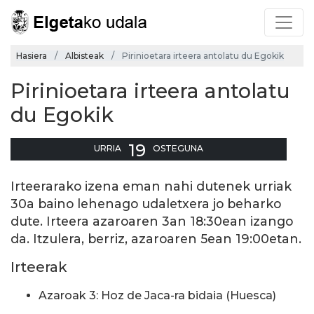
Hasiera
Albisteak
Pirinioetara irteera antolatu du Egokik
Pirinioetara irteera antolatu
du Egokik
19
URRIA
OSTEGUNA
Irteerarako izena eman nahi dutenek urriak
30a baino lehenago udaletxera jo beharko
dute. Irteera azaroaren 3an 18:30ean izango
da. Itzulera, berriz, azaroaren 5ean 19:00etan.
Irteerak
Azaroak 3: Hoz de Jaca-ra bidaia (Huesca)