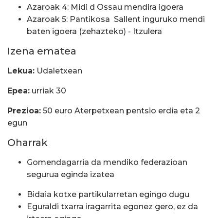
Azaroak 4: Midi d Ossau mendira igoera
Azaroak 5: Pantikosa  Sallent inguruko mendi
baten igoera (zehazteko) - Itzulera
Izena ematea
Lekua:
Udaletxean
Epea:
urriak 30
Prezioa:
50 euro Aterpetxean pentsio erdia eta 2
egun
Oharrak
Gomendagarria da mendiko federazioan
segurua eginda izatea
Bidaia kotxe partikularretan egingo dugu
Eguraldi txarra iragarrita egonez gero, ez da