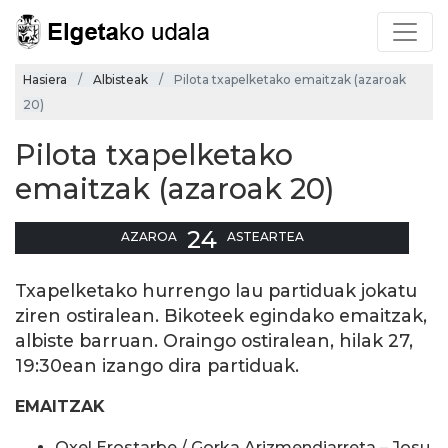
Hasiera
Albisteak
Pilota txapelketako emaitzak (azaroak
20)
Pilota txapelketako
emaitzak (azaroak 20)
24
AZAROA
ASTEARTEA
Txapelketako hurrengo lau partiduak jokatu
ziren ostiralean. Bikoteek egindako emaitzak,
albiste barruan. Oraingo ostiralean, hilak 27,
19:30ean izango dira partiduak.
EMAITZAK
Oxel Erostarbe / Gorka Arizmendiarreta – Josu