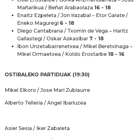
Mañarikua / Beñat Arabaolaza
16 - 18
Enaitz Ezpeleta / Jon Irazabal – Etor Garate /
Eneko Maguregi
6 - 18
Diego Cantabrana / Txomin de Vega – Haritz
Gallastegi / Oskar Askasibar
7 - 18
Ibon Unzetabarrenetxea / Mikel Beretxinaga –
Mikel Ormaetxea / Koldo Erostarbe
18 - 16
OSTIRALEKO PARTIDUAK (19:30)
Mikel Elkoro / Jose Mari Zubiaurre
Alberto Telleria / Angel Ibarluzea
Asier Sesia / Iker Zabaleta