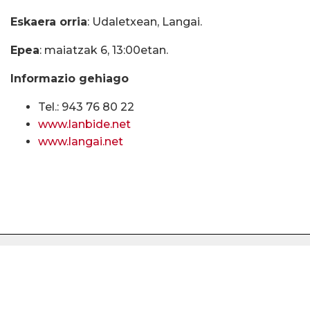
Eskaera orria
: Udaletxean, Langai.
Epea
: maiatzak 6, 13:00etan.
Informazio gehiago
Tel.: 943 76 80 22
www.lanbide.net
www.langai.net