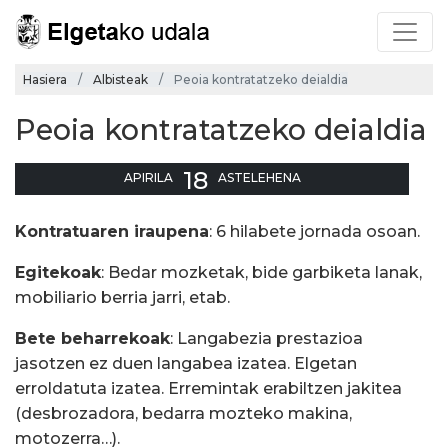
Hasiera
Albisteak
Peoia kontratatzeko deialdia
Peoia kontratatzeko deialdia
18
APIRILA
ASTELEHENA
Kontratuaren iraupena
: 6 hilabete jornada osoan.
Egitekoak
: Bedar mozketak, bide garbiketa lanak,
mobiliario berria jarri, etab.
Bete beharrekoak
: Langabezia prestazioa
jasotzen ez duen langabea izatea. Elgetan
erroldatuta izatea. Erremintak erabiltzen jakitea
(desbrozadora, bedarra mozteko makina,
motozerra…).