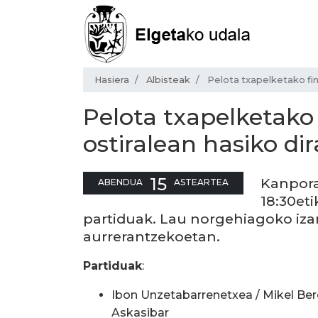
Hasiera
Albisteak
Pelota txapelketako fin
Pelota txapelketako
ostiralean hasiko dir
15
Kanpora
ABENDUA
ASTEARTEA
18:30eti
partiduak. Lau norgehiagoko izan
aurrerantzekoetan.
Partiduak
:
Ibon Unzetabarrenetxea / Mikel Bere
Askasibar