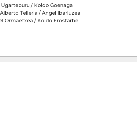
ki Ugarteburu / Koldo Goenaga
Alberto Telleria / Angel Ibarluzea
kel Ormaetxea / Koldo Erostarbe