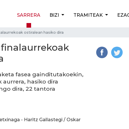
SARRERA
BIZI
TRAMITEAK
EZA
alaurrekoak ostiralean hasiko dira
 finalaurrekoak
a
keta fasea gainditutakoekin,
k aurrera, hasiko dira
go dira, 22 tantora
txinaga - Haritz Gallastegi / Oskar