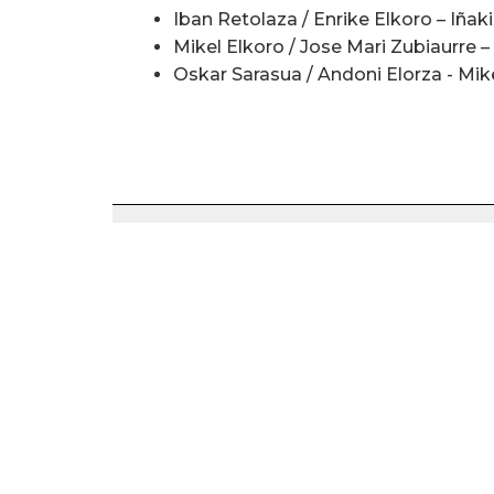
Iban Retolaza / Enrike Elkoro – Iña
Mikel Elkoro / Jose Mari Zubiaurre – 
Oskar Sarasua / Andoni Elorza - Mi