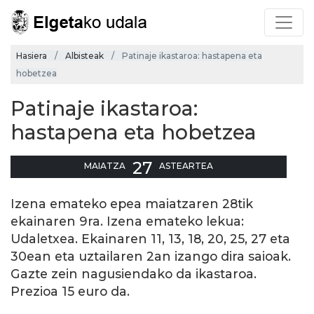
Hasiera
Albisteak
Patinaje ikastaroa: hastapena eta
hobetzea
Patinaje ikastaroa:
hastapena eta hobetzea
27
MAIATZA
ASTEARTEA
Izena emateko epea maiatzaren 28tik
ekainaren 9ra. Izena emateko lekua:
Udaletxea. Ekainaren 11, 13, 18, 20, 25, 27 eta
30ean eta uztailaren 2an izango dira saioak.
Gazte zein nagusiendako da ikastaroa.
Prezioa 15 euro da.