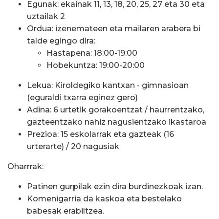
Egunak: ekainak 11, 13, 18, 20, 25, 27 eta 30 eta
uztailak 2
Ordua: izenemateen eta mailaren arabera bi
talde egingo dira:
Hastapena: 18:00-19:00
Hobekuntza: 19:00-20:00
Lekua: Kiroldegiko kantxan - gimnasioan
(eguraldi txarra eginez gero)
Adina: 6 urtetik gorakoentzat / haurrentzako,
gazteentzako nahiz nagusientzako ikastaroa
Prezioa: 15 eskolarrak eta gazteak (16
urterarte) / 20 nagusiak
Oharrrak:
Patinen gurpilak ezin dira burdinezkoak izan.
Komenigarria da kaskoa eta bestelako
babesak erabiltzea.