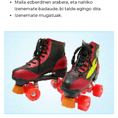
Maila ezberdinen arabera, eta nahiko
izenemate badaude, bi talde egingo dira.
Izenemate mugatuak.