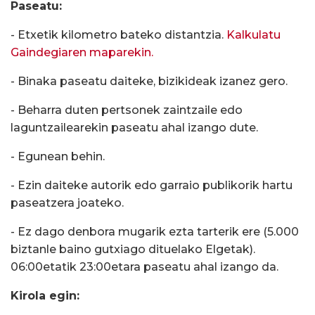
Paseatu:
- Etxetik kilometro bateko distantzia.
Kalkulatu
Gaindegiaren maparekin.
- Binaka paseatu daiteke, bizikideak izanez gero.
- Beharra duten pertsonek zaintzaile edo
laguntzailearekin paseatu ahal izango dute.
- Egunean behin.
- Ezin daiteke autorik edo garraio publikorik hartu
paseatzera joateko.
- Ez dago denbora mugarik ezta tarterik ere (5.000
biztanle baino gutxiago dituelako Elgetak).
06:00etatik 23:00etara paseatu ahal izango da.
Kirola egin: