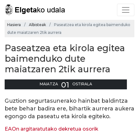
Hasiera
Albisteak
Paseatzea eta kirola egitea baimenduko
dute maiatzaren 2tik aurrera
Paseatzea eta kirola egitea
baimenduko dute
maiatzaren 2tik aurrera
01
MAIATZA
OSTIRALA
Guztion segurtasunerako hainbat baldintza
bete behar badira ere, bihartik aurrera aukera
egongo da paseatu eta kirola egiteko.
EAOn argitaratutako dekretua osorik