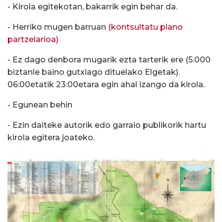
- Kirola egitekotan, bakarrik egin behar da.
- Herriko mugen barruan
(kontsultatu plano
partzelarioa)
- Ez dago denbora mugarik ezta tarterik ere (5.000
biztanle baino gutxiago dituelako Elgetak).
06:00etatik 23:00etara egin ahal izango da kirola.
- Egunean behin
- Ezin daiteke autorik edo garraio publikorik hartu
kirola egitera joateko.