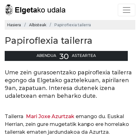
Hasiera
Albisteak
Papiroflexia tailerra
Papiroflexia tailerra
30
ABENDUA
ASTEARTEA
Ume zein gurasoentzako papiroflexia tailerra
egongo da Elgetako gaztelekuan, apirilaren
9an, zapatuan. Interesa dutenek izena
udaletxean eman beharko dute.
Tailerra
Mari Joxe Azurtzak
emango du. Euskal
Herrian, zein gure mugetatik kanpo ere horrelako
tailerrak ematen jardundakoa da Azurtza.