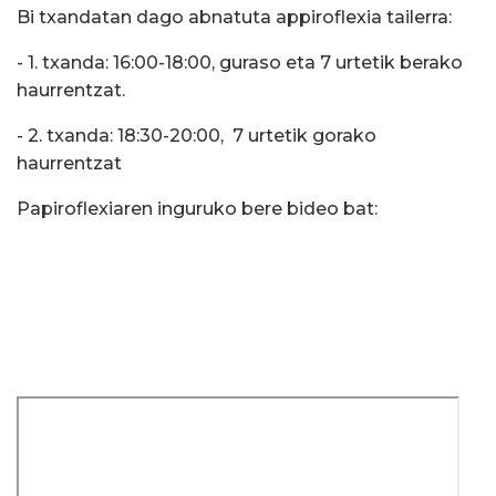
Bi txandatan dago abnatuta appiroflexia tailerra:
- 1. txanda: 16:00-18:00, guraso eta 7 urtetik berako
haurrentzat.
- 2. txanda: 18:30-20:00, 7 urtetik gorako
haurrentzat
Papiroflexiaren inguruko bere bideo bat: