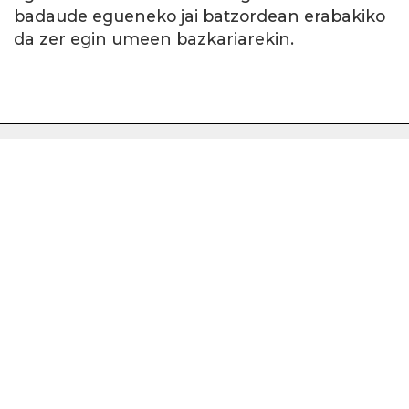
badaude egueneko jai batzordean erabakiko
da zer egin umeen bazkariarekin.