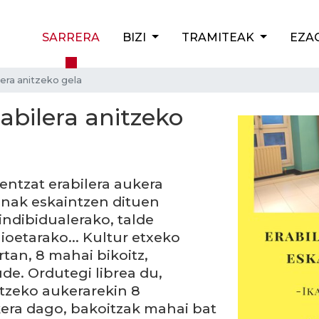
SARRERA
BIZI
TRAMITEAK
EZA
lera anitzeko gela
abilera anitzeko
rentzat erabilera aukera
nak eskaintzen dituen
indibidualerako, talde
ioetarako... Kultur etxeko
tan, 8 mahai bikoitz,
ude. Ordutegi librea du,
tzeko aukerarekin 8
kera dago, bakoitzak mahai bat