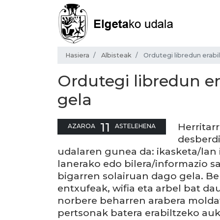
Hasiera
Albisteak
Ordutegi libredun erabi
Ordutegi libredun er
gela
11
Herritar
AZAROA
ASTELEHENA
desberdi
udalaren gunea da: ikasketa/lan 
lanerako edo bilera/informazio sa
bigarren solairuan dago gela. Ber
entxufeak, wifia eta arbel bat da
norbere beharren arabera molda
pertsonak batera erabiltzeko au