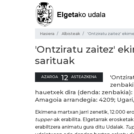
Hasiera
Albisteak
'Ontziratu zaitez' ekim
'Ontziratu zaitez' e
sarituak
12
'Ontzira
AZAROA
ASTEAZKENA
zenbaki
hauetxek dira (denda: zenbakia):
Amagoia arrandegia: 4209; Ugari,
Ekimena martxan jarri zenetik, 12.000 ero
tupper
-ak erabilita. Elgetarrak erosket
erabiltzera animatu gura ditu Udalak.
Tu