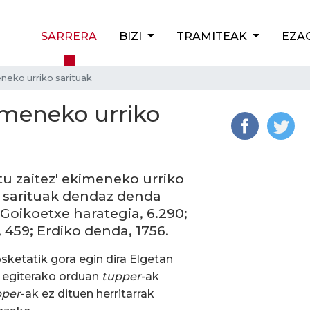
SARRERA
BIZI
TRAMITEAK
EZA
eneko urriko sarituak
kimeneko urriko
tu zaitez' ekimeneko urriko
 sarituak dendaz denda
 Goikoetxe harategia, 6.290;
 459; Erdiko denda, 1756.
sketatik gora egin dira Elgetan
ak egiterako orduan
tupper
-ak
pper
-ak ez dituen herritarrak