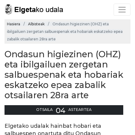
Hasiera
Albisteak
Ondasun higiezinen (OHZ) eta
ibilgailuen zergetan salbuespenak eta hobariak eskatzeko epea
zabalik otsailaren 28ra arte
Ondasun higiezinen (OHZ)
eta ibilgailuen zergetan
salbuespenak eta hobariak
eskatzeko epea zabalik
otsailaren 28ra arte
04
OTSAILA
ASTEARTEA
Elgetako udalak hainbat hobari eta
salbuespen onartuta ditu Ondasun