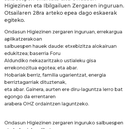
Higiezinen eta Ibilgailuen Zergaren inguruan.
Otsailaren 28ra arteko epea dago eskaerak
egiteko.
Ondasun Higiezinen zergaren inguruan, errekargua
aplikatzerakoan
salbuespen hauek daude: etxebizitza alokairuan
edukitzea; baserria Foru
Aldundiko nekazaritzako ustialeku gisa
errekonozitua egotea; eta abar.
Hobariak berriz, familia ugarientzat, energia
berriztagarriak dituztenak,
eta abar. Gainera, aurten ere diru-laguntza lerro bat
egongo da errentaren
arabera OHZ ordaintzen laguntzeko.
Ondasun Higiezinen zergaren inguruko salbuespen