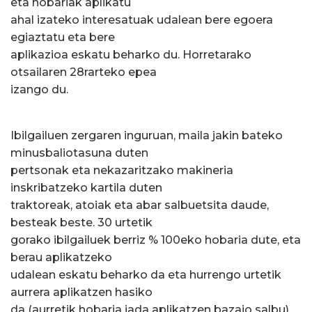
eta hobariak aplikatu
ahal izateko interesatuak udalean bere egoera
egiaztatu eta bere
aplikazioa eskatu beharko du. Horretarako
otsailaren 28rarteko epea
izango du.
Ibilgailuen zergaren inguruan, maila jakin bateko
minusbaliotasuna duten
pertsonak eta nekazaritzako makineria
inskribatzeko kartila duten
traktoreak, atoiak eta abar salbuetsita daude,
besteak beste. 30 urtetik
gorako ibilgailuek berriz % 100eko hobaria dute, eta
berau aplikatzeko
udalean eskatu beharko da eta hurrengo urtetik
aurrera aplikatzen hasiko
da (aurretik hobaria jada aplikatzen bazaio salbu).