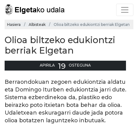
Hasiera
Albisteak
Olioa biltzeko edukiontzi berriak Elgetan
Olioa biltzeko edukiontzi
berriak Elgetan
19
APIRILA
OSTEGUNA
Berraondokuan zegoen edukiontzia aldatu
eta Domingo Iturben edukiontzia jarri dute.
Sistema ezberdinekoa da, plastiko edo
beirazko poto itxietan bota behar da olioa.
Udaletxean eskuragarri daude jada potora
olioa botatzen laguntzeko inbutuak.