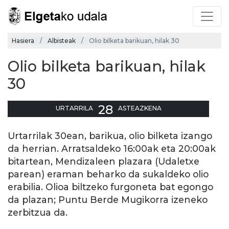
Hasiera
Albisteak
Olio bilketa barikuan, hilak 30
Olio bilketa barikuan, hilak
30
28
URTARRILA
ASTEAZKENA
Urtarrilak 30ean, barikua, olio bilketa izango
da herrian. Arratsaldeko 16:00ak eta 20:00ak
bitartean, Mendizaleen plazara (Udaletxe
parean) eraman beharko da sukaldeko olio
erabilia. Olioa biltzeko furgoneta bat egongo
da plazan; Puntu Berde Mugikorra izeneko
zerbitzua da.