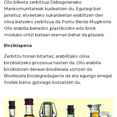
Olio bilketa zerbitzua Debagoieneko
Mankomunitateak kudeatzen du. Egutegi bat
jarraituz, etxeetako sukaldeetan erabiltzen den
olioa batzeko zerbitzua da Puntu Berde Mugikorra.
Olio erabilia beirazko, plastikozko edo brick
moduko ontzi batean eraman behar da plazara.
Birziklapena
Zerbitzu honen bitartez, erabilitako olioa
birziklatzeko prozesua hasten da. Olio erabilia
birziklatzen denean biodiesela sortzen da.
Biodiesela biodegradagarria da eta egungo erregai
fosilek baino gutxiago kutsatzen du.